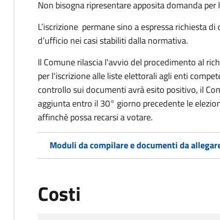
Non bisogna ripresentare apposita domanda per le
L’iscrizione permane sino a espressa richiesta di 
d’ufficio nei casi stabiliti dalla normativa.
Il Comune rilascia l'avvio del procedimento al ri
per l'iscrizione alle liste elettorali agli enti comp
controllo sui documenti avrà esito positivo, il Comu
aggiunta entro il 30° giorno precedente le elezion
affinchè possa recarsi a votare.
Moduli da compilare e documenti da allegar
Costi
Tipo di pagamento
Importo