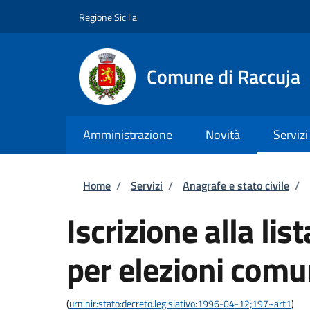
Salta al contenuto principale
Skip to footer content
Regione Sicilia
Comune di Raccuja
Amministrazione
Novità
Servizi
Briciole di pane
Home
/
Servizi
/
Anagrafe e stato civile
/
Iscrizione alla lis
per elezioni comu
(
urn:nir:stato:decreto.legislativo:1996-04-12;197~art1
)