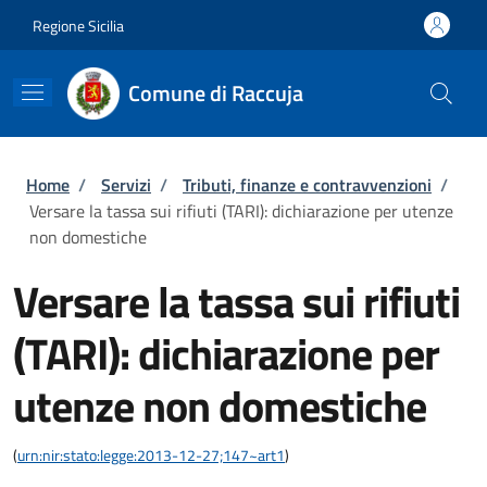
Salta al contenuto principale
Skip to footer content
Regione Sicilia
Comune di Raccuja
Briciole di pane
Home
/
Servizi
/
Tributi, finanze e contravvenzioni
/
Versare la tassa sui rifiuti (TARI): dichiarazione per utenze
non domestiche
Versare la tassa sui rifiuti
(TARI): dichiarazione per
utenze non domestiche
(
urn:nir:stato:legge:2013-12-27;147~art1
)