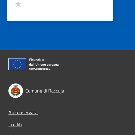
Valuta 1 stelle su 5
Comune di Raccuja
Footer menu
Area riservata
Crediti