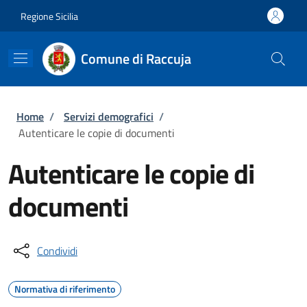
Salta al contenuto principale
Skip to footer content
Regione Sicilia
Comune di Raccuja
Briciole di pane
Home
/
Servizi demografici
/
Autenticare le copie di documenti
Autenticare le copie di
documenti
Condividi
Normativa di riferimento