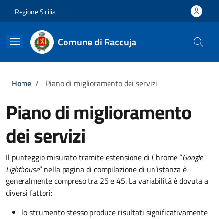
Salta al contenuto principale
Skip to footer content
Regione Sicilia
Comune di Raccuja
Briciole di pane
Home
/
Piano di miglioramento dei servizi
Piano di miglioramento
dei servizi
Il punteggio misurato tramite estensione di Chrome “
Google
Lighthouse
” nella pagina di compilazione di un’istanza è
generalmente compreso tra 25 e 45. La variabilità è dovuta a
diversi fattori:
lo strumento stesso produce risultati significativamente