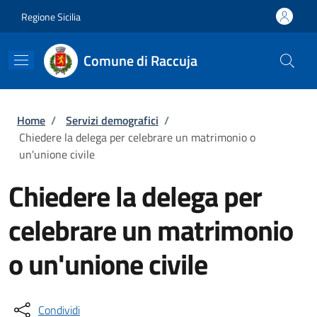
Salta al contenuto principale
Skip to footer content
Regione Sicilia
Comune di Raccuja
Briciole di pane
Home
/
Servizi demografici
/
Chiedere la delega per celebrare un matrimonio o
un'unione civile
Chiedere la delega per
celebrare un matrimonio
o un'unione civile
Condividi