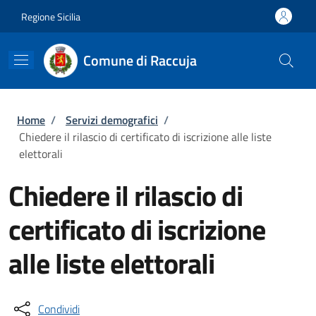
Salta al contenuto principale
Skip to footer content
Regione Sicilia
Comune di Raccuja
Briciole di pane
Home
/
Servizi demografici
/
Chiedere il rilascio di certificato di iscrizione alle liste
elettorali
Chiedere il rilascio di
certificato di iscrizione
alle liste elettorali
Condividi