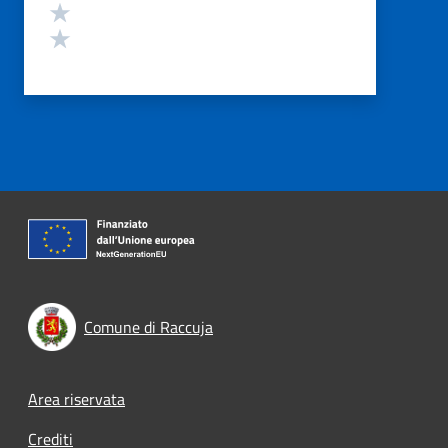
Valuta 2 stelle su 5
Valuta 1 stelle su 5
Comune di Raccuja
Footer menu
Area riservata
Crediti