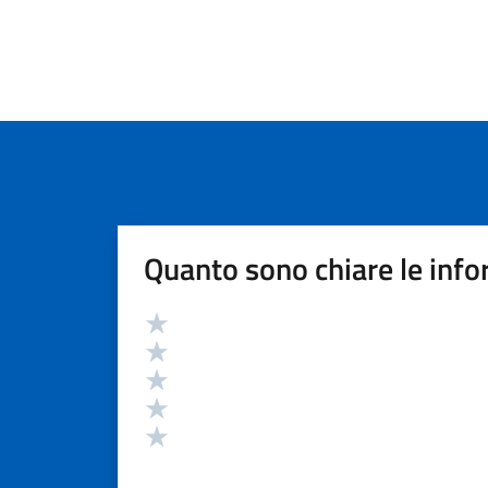
Quanto sono chiare le info
Valutazione
Valuta 5 stelle su 5
Valuta 4 stelle su 5
Valuta 3 stelle su 5
Valuta 2 stelle su 5
Valuta 1 stelle su 5