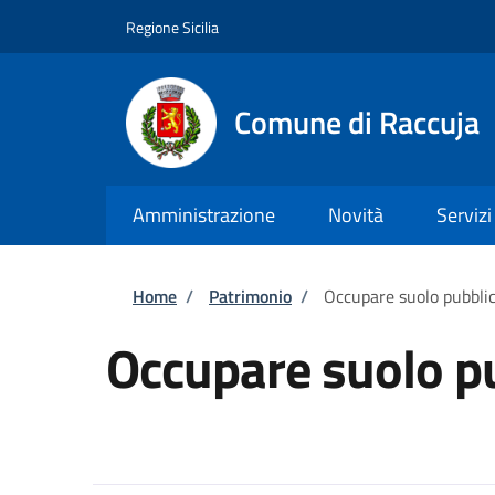
Salta al contenuto principale
Skip to footer content
Regione Sicilia
Comune di Raccuja
Amministrazione
Novità
Servizi
Briciole di pane
Home
/
Patrimonio
/
Occupare suolo pubbli
Occupare suolo p