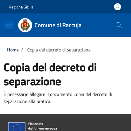
Salta al contenuto principale
Skip to footer content
Regione Sicilia
Comune di Raccuja
Briciole di pane
Home
/
Copia del decreto di separazione
Copia del decreto di
separazione
È necessario allegare il documento Copia del decreto di
separazione alla pratica.