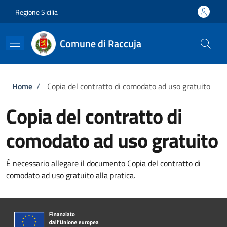
Salta al contenuto principale
Skip to footer content
Regione Sicilia
Comune di Raccuja
Briciole di pane
Home
/
Copia del contratto di comodato ad uso gratuito
Copia del contratto di
comodato ad uso gratuito
È necessario allegare il documento Copia del contratto di
comodato ad uso gratuito alla pratica.