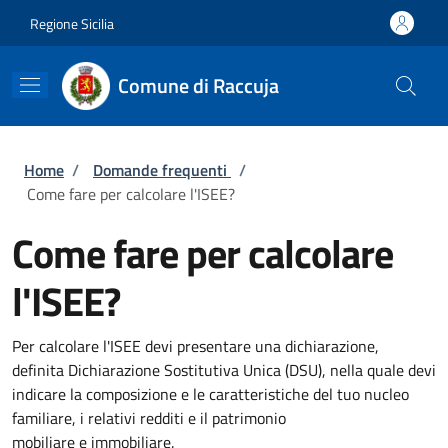
Salta al contenuto principale
Skip to footer content
Regione Sicilia
Comune di Raccuja
Briciole di pane
Home
/
Domande frequenti
/
Come fare per calcolare l'ISEE?
Come fare per calcolare
l'ISEE?
Per calcolare l'ISEE devi presentare una dichiarazione,
definita Dichiarazione Sostitutiva Unica (DSU), nella quale devi
indicare la composizione e le caratteristiche del tuo nucleo
familiare, i relativi redditi e il patrimonio
mobiliare e immobiliare.