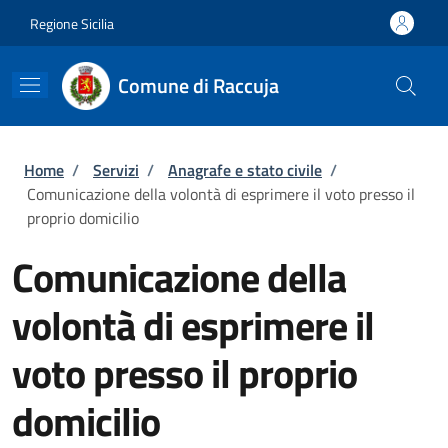
Salta al contenuto principale
Skip to footer content
Regione Sicilia
Comune di Raccuja
Briciole di pane
Home
/
Servizi
/
Anagrafe e stato civile
/
Comunicazione della volontà di esprimere il voto presso il
proprio domicilio
Comunicazione della
volontà di esprimere il
voto presso il proprio
domicilio