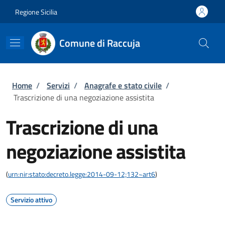
Salta al contenuto principale
Skip to footer content
Regione Sicilia
Comune di Raccuja
Briciole di pane
Home
/
Servizi
/
Anagrafe e stato civile
/
Trascrizione di una negoziazione assistita
Trascrizione di una
negoziazione assistita
(
urn:nir:stato:decreto.legge:2014-09-12;132~art6
)
Servizio attivo