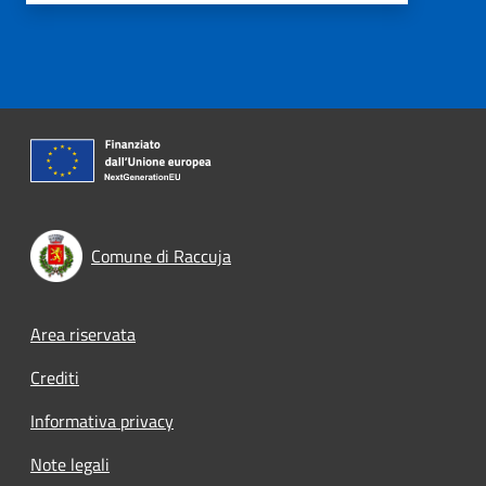
Comune di Raccuja
Footer menu
Area riservata
Crediti
Informativa privacy
Note legali