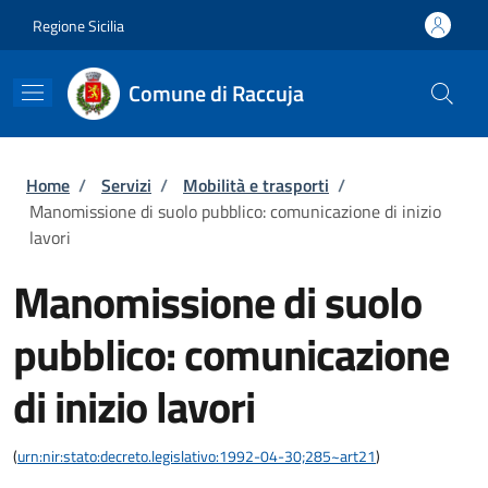
Salta al contenuto principale
Skip to footer content
Regione Sicilia
Comune di Raccuja
Briciole di pane
Home
/
Servizi
/
Mobilità e trasporti
/
Manomissione di suolo pubblico: comunicazione di inizio
lavori
Manomissione di suolo
pubblico: comunicazione
di inizio lavori
(
urn:nir:stato:decreto.legislativo:1992-04-30;285~art21
)