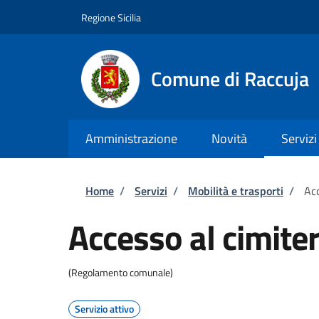
Salta al contenuto principale
Skip to footer content
Regione Sicilia
Comune di Raccuja
Amministrazione
Novità
Servizi
Briciole di pane
Home
/
Servizi
/
Mobilità e trasporti
/
Acc
Accesso al cimite
(Regolamento comunale)
Servizio attivo