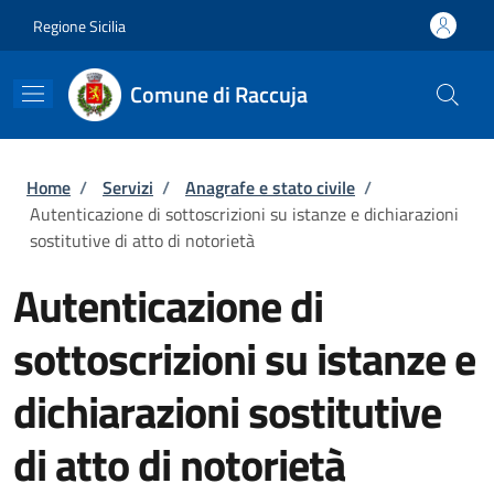
Salta al contenuto principale
Skip to footer content
Regione Sicilia
Comune di Raccuja
Briciole di pane
Home
/
Servizi
/
Anagrafe e stato civile
/
Autenticazione di sottoscrizioni su istanze e dichiarazioni
sostitutive di atto di notorietà
Autenticazione di
sottoscrizioni su istanze e
dichiarazioni sostitutive
di atto di notorietà