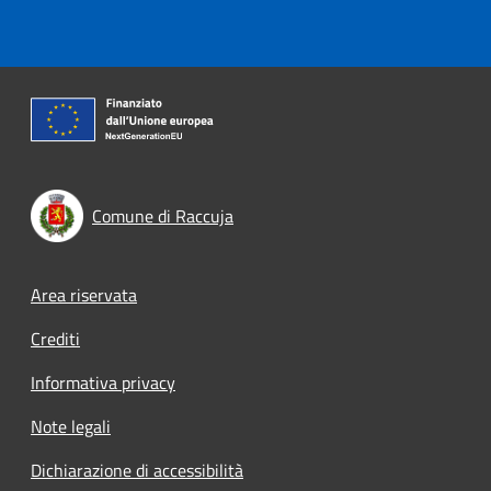
Comune di Raccuja
Footer menu
Area riservata
Crediti
Informativa privacy
Note legali
Dichiarazione di accessibilità