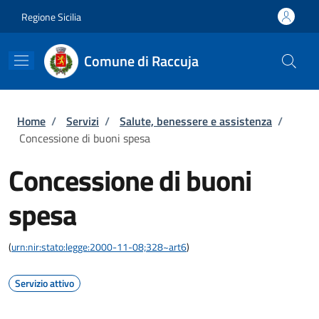
Salta al contenuto principale
Skip to footer content
Regione Sicilia
Comune di Raccuja
Briciole di pane
Home
/
Servizi
/
Salute, benessere e assistenza
/
Concessione di buoni spesa
Concessione di buoni
spesa
(
urn:nir:stato:legge:2000-11-08;328~art6
)
Servizio attivo