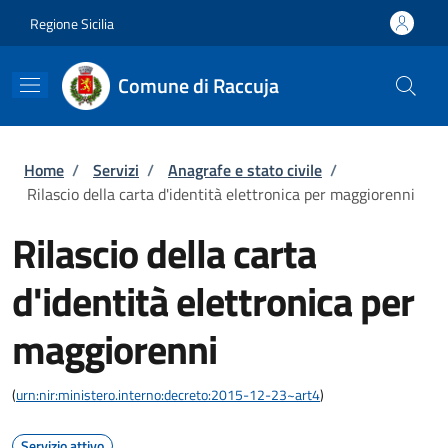
Salta al contenuto principale
Skip to footer content
Regione Sicilia
Comune di Raccuja
Briciole di pane
Home
/
Servizi
/
Anagrafe e stato civile
/
Rilascio della carta d'identità elettronica per maggiorenni
Rilascio della carta
d'identità elettronica per
maggiorenni
(
urn:nir:ministero.interno:decreto:2015-12-23~art4
)
Servizio attivo