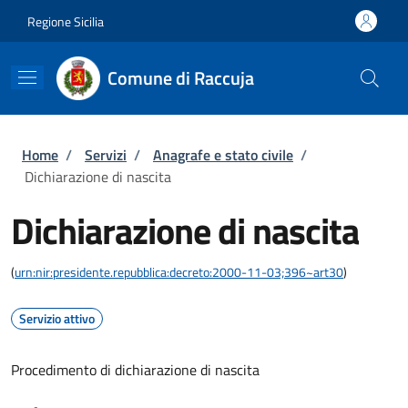
Salta al contenuto principale
Skip to footer content
Regione Sicilia
Comune di Raccuja
Briciole di pane
Home
/
Servizi
/
Anagrafe e stato civile
/
Dichiarazione di nascita
Dichiarazione di nascita
(
urn:nir:presidente.repubblica:decreto:2000-11-03;396~art30
)
Servizio attivo
Procedimento di dichiarazione di nascita