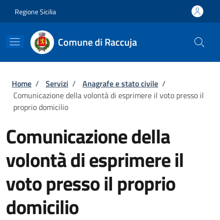
Salta al contenuto principale
Skip to footer content
Regione Sicilia
Comune di Raccuja
Briciole di pane
Home
/
Servizi
/
Anagrafe e stato civile
/
Comunicazione della volontà di esprimere il voto presso il
proprio domicilio
Comunicazione della
volontà di esprimere il
voto presso il proprio
domicilio