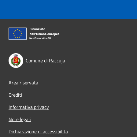
Comune di Raccuja
Footer menu
Area riservata
Crediti
Informativa privacy
Note legali
Dichiarazione di accessibilità