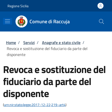
Salta al contenuto principale
Skip to footer content
Regione Sicilia
Comune di Raccuja
Briciole di pane
Home
/
Servizi
/
Anagrafe e stato civile
/
Revoca e sostituzione del fiduciario da parte del
disponente
Revoca e sostituzione del
fiduciario da parte del
disponente
(
urn:nir:stato:legge:2017-12-22;219~art4
)