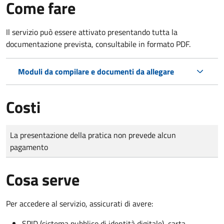
Come fare
Il servizio può essere attivato presentando tutta la
documentazione prevista, consultabile in formato PDF.
Moduli da compilare e documenti da allegare
Costi
Tipo di pagamento
Importo
La presentazione della pratica non prevede alcun
pagamento
Cosa serve
Per accedere al servizio, assicurati di avere:
SPID (sistema pubblico di identità digitale), carta