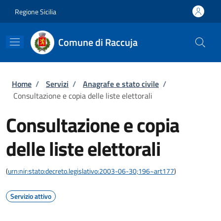
Salta al contenuto principale
Skip to footer content
Regione Sicilia
Comune di Raccuja
Briciole di pane
Home
/
Servizi
/
Anagrafe e stato civile
/
Consultazione e copia delle liste elettorali
Consultazione e copia
delle liste elettorali
(
urn:nir:stato:decreto.legislativo:2003-06-30;196~art177
)
Servizio attivo