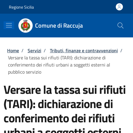
Salta al contenuto principale
Skip to footer content
Regione Sicilia
Comune di Raccuja
Briciole di pane
Home
/
Servizi
/
Tributi, finanze e contravvenzioni
/
Versare la tassa sui rifiuti (TARI): dichiarazione di
conferimento dei rifiuti urbani a soggetti esterni al
pubblico servizio
Versare la tassa sui rifiuti
(TARI): dichiarazione di
conferimento dei rifiuti
urbani a soggetti esterni