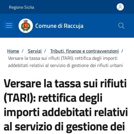
Salta al contenuto principale
Skip to footer content
Regione Sicilia
Comune di Raccuja
Briciole di pane
Home
/
Servizi
/
Tributi, finanze e contravvenzioni
/
Versare la tassa sui rifiuti (TARI): rettifica degli importi
addebitati relativi al servizio di gestione dei rifiuti urbani
Versare la tassa sui rifiuti
(TARI): rettifica degli
importi addebitati relativi
al servizio di gestione dei