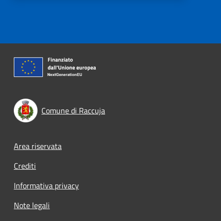
Comune di Raccuja
Footer menu
Area riservata
Crediti
Informativa privacy
Note legali