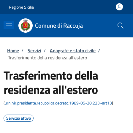
Salta al contenuto principale
Skip to footer content
Regione Sicilia
Comune di Raccuja
Briciole di pane
Home
/
Servizi
/
Anagrafe e stato civile
/
Trasferimento della residenza all'estero
Trasferimento della
residenza all'estero
(
urn:nir:presidente.repubblica:decreto:1989-05-30;223~art13
)
Servizio attivo