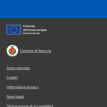
Comune di Raccuja
Footer menu
Area riservata
Crediti
Informativa privacy
Note legali
Dichiarazione di accessibilità