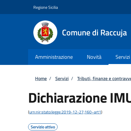
Salta al contenuto principale
Skip to footer content
Regione Sicilia
Comune di Raccuja
Amministrazione
Novità
Servizi
Briciole di pane
Home
/
Servizi
/
Tributi, finanze e contravv
Dichiarazione IM
(
urn:nir:stato:legge:2019-12-27;160~art1
)
Servizio attivo